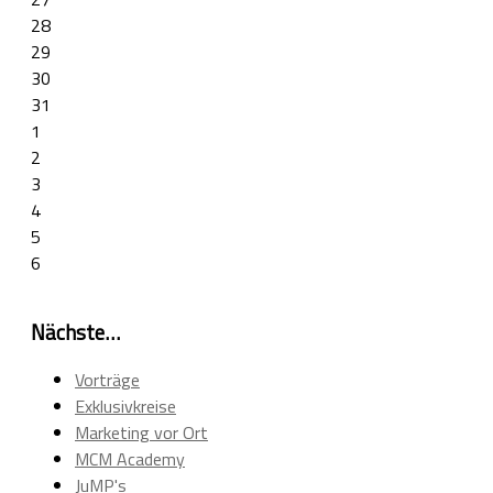
28
29
30
31
1
2
3
4
5
6
Nächste…
Vorträge
Exklusivkreise
Marketing vor Ort
MCM Academy
JuMP's