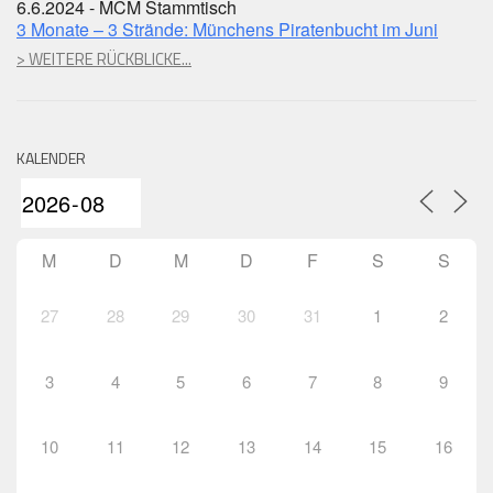
6.6.2024 - MCM Stammtisch
3 Monate – 3 Strände: Münchens Piratenbucht im Juni
> WEITERE RÜCKBLICKE...
KALENDER
M
D
M
D
F
S
S
27
28
29
30
31
1
2
3
4
5
6
7
8
9
10
11
12
13
14
15
16