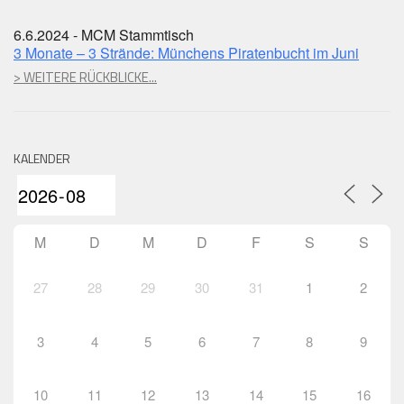
6.6.2024 - MCM Stammtisch
3 Monate – 3 Strände: Münchens Piratenbucht im Juni
> WEITERE RÜCKBLICKE...
KALENDER
M
D
M
D
F
S
S
27
28
29
30
31
1
2
3
4
5
6
7
8
9
10
11
12
13
14
15
16