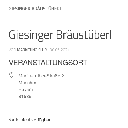
Skip
GIESINGER BRÄUSTÜBERL
to
content
Giesinger Bräustüberl
VON
MARKETING CLUB
·
30.06.2021
VERANSTALTUNGSORT
Martin-Luther-Straße 2
München
Bayern
81539
Karte nicht verfügbar