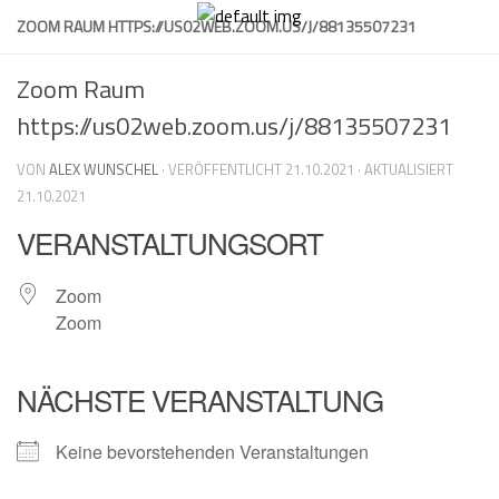
Skip
ZOOM RAUM HTTPS://US02WEB.ZOOM.US/J/88135507231
to
content
Zoom Raum
https://us02web.zoom.us/j/88135507231
VON
ALEX WUNSCHEL
· VERÖFFENTLICHT
21.10.2021
· AKTUALISIERT
21.10.2021
VERANSTALTUNGSORT
Zoom
Zoom
NÄCHSTE VERANSTALTUNG
Keine bevorstehenden Veranstaltungen