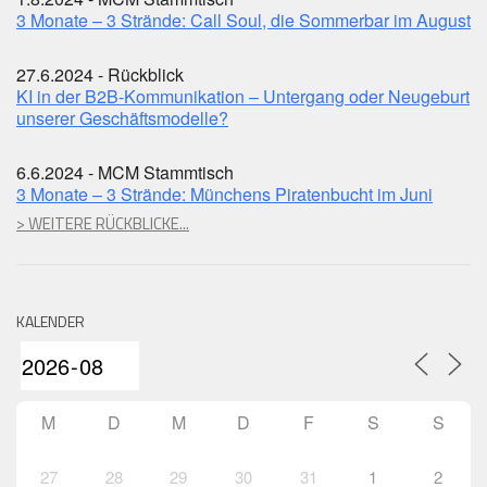
3 Monate – 3 Strände: Call Soul, die Sommerbar im August
27.6.2024 - Rückblick
KI in der B2B-Kommunikation – Untergang oder Neugeburt
unserer Geschäftsmodelle?
6.6.2024 - MCM Stammtisch
3 Monate – 3 Strände: Münchens Piratenbucht im Juni
> WEITERE RÜCKBLICKE...
KALENDER
M
D
M
D
F
S
S
27
28
29
30
31
1
2