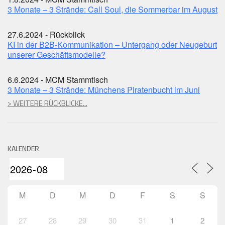
3 Monate – 3 Strände: Call Soul, die Sommerbar im August
27.6.2024 - Rückblick
KI in der B2B-Kommunikation – Untergang oder Neugeburt
unserer Geschäftsmodelle?
6.6.2024 - MCM Stammtisch
3 Monate – 3 Strände: Münchens Piratenbucht im Juni
> WEITERE RÜCKBLICKE...
KALENDER
M
D
M
D
F
S
S
27
28
29
30
31
1
2