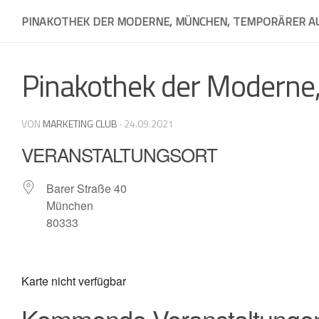
Skip
PINAKOTHEK DER MODERNE, MÜNCHEN, TEMPORÄRER AU
to
content
Pinakothek der Moderne
VON
MARKETING CLUB
·
24.09.2021
VERANSTALTUNGSORT
Barer Straße 40
München
80333
Karte nicht verfügbar
Kommende Veranstaltunge