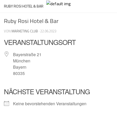
Skip
RUBY ROSI HOTEL & BAR
to
content
Ruby Rosi Hotel & Bar
VON
MARKETING CLUB
·
22.06.2023
VERANSTALTUNGSORT
Bayerstraße 21
München
Bayern
80335
NÄCHSTE VERANSTALTUNG
Keine bevorstehenden Veranstaltungen