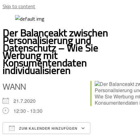
Skip to content
Der Balanceakt zwischen
Personalisierung und
Datenschutz – Wie Sie
Werbung mit
Konsumentendaten
individualisieren
WANN
21.7.2020
12:30 - 13:30
ZUM KALENDER HINZUFÜGEN
ICS herunterladen
Google Kalender
iCalendar
Office 365
Outlook Live