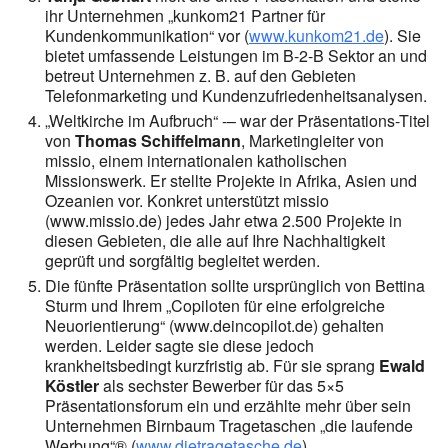
ihr Unternehmen „kunkom21 Partner für
Kundenkommunikation“ vor (
www.kunkom21.de
). Sie
bietet umfassende Leistungen im B-2-B Sektor an und
betreut Unternehmen z. B. auf den Gebieten
Telefonmarketing und Kundenzufriedenheitsanalysen.
„Weltkirche im Aufbruch“ -– war der Präsentations-Titel
von
Thomas Schiffelmann
, Marketingleiter von
missio, einem internationalen katholischen
Missionswerk. Er stellte Projekte in Afrika, Asien und
Ozeanien vor. Konkret unterstützt missio
(www.missio.de) jedes Jahr etwa 2.500 Projekte in
diesen Gebieten, die alle auf Ihre Nachhaltigkeit
geprüft und sorgfältig begleitet werden.
Die fünfte Präsentation sollte ursprünglich von Bettina
Sturm und Ihrem „Copiloten für eine erfolgreiche
Neuorientierung“ (www.deincopilot.de) gehalten
werden. Leider sagte sie diese jedoch
krankheitsbedingt kurzfristig ab. Für sie sprang
Ewald
Köstler
als sechster Bewerber für das 5×5
Präsentationsforum ein und erzählte mehr über sein
Unternehmen Birnbaum Tragetaschen „die laufende
Werbung“® (
www.dietragetasche.de
).