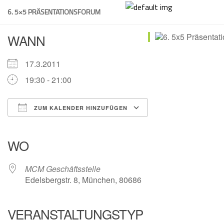
Skip
6. 5×5 PRÄSENTATIONSFORUM
to
content
WANN
17.3.2011
19:30 - 21:00
ZUM KALENDER HINZUFÜGEN
ICS herunterladen
Google Kalender
iCalendar
Office 365
Outlook Live
WO
MCM Geschäftsstelle
Edelsbergstr. 8, München, 80686
VERANSTALTUNGSTYP