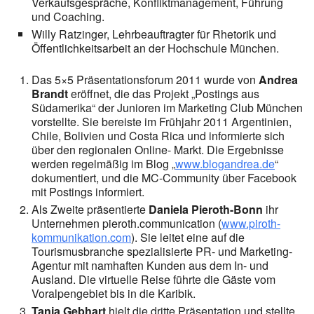
Verkaufsgespräche, Konfliktmanagement, Führung
und Coaching.
Willy Ratzinger, Lehrbeauftragter für Rhetorik und
Öffentlichkeitsarbeit an der Hochschule München.
Das 5×5 Präsentationsforum 2011 wurde von
Andrea
Brandt
eröffnet, die das Projekt „Postings aus
Südamerika“ der Junioren im Marketing Club München
vorstellte. Sie bereiste im Frühjahr 2011 Argentinien,
Chile, Bolivien und Costa Rica und informierte sich
über den regionalen Online- Markt. Die Ergebnisse
werden regelmäßig im Blog „
www.blogandrea.de
“
dokumentiert, und die MC-Community über Facebook
mit Postings informiert.
Als Zweite präsentierte
Daniela Pieroth-Bonn
ihr
Unternehmen pieroth.communication (
www.piroth-
kommunikation.com
). Sie leitet eine auf die
Tourismusbranche spezialisierte PR- und Marketing-
Agentur mit namhaften Kunden aus dem In- und
Ausland. Die virtuelle Reise führte die Gäste vom
Voralpengebiet bis in die Karibik.
Tanja Gebhart
hielt die dritte Präsentation und stellte