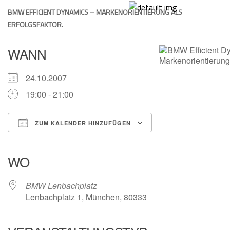
Skip
BMW EFFICIENT DYNAMICS – MARKENORIENTIERUNG ALS
to
ERFOLGSFAKTOR.
content
WANN
24.10.2007
19:00 - 21:00
ZUM KALENDER HINZUFÜGEN
ICS herunterladen
Google Kalender
iCalendar
Office 365
Outlook Live
WO
BMW Lenbachplatz
Lenbachplatz 1, München, 80333