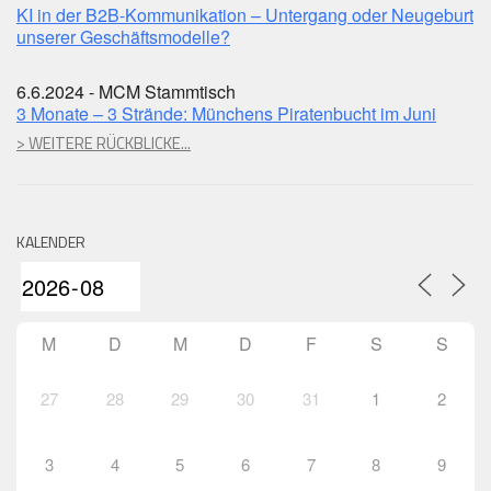
KI in der B2B-Kommunikation – Untergang oder Neugeburt
unserer Geschäftsmodelle?
6.6.2024 - MCM Stammtisch
3 Monate – 3 Strände: Münchens Piratenbucht im Juni
> WEITERE RÜCKBLICKE...
KALENDER
M
D
M
D
F
S
S
27
28
29
30
31
1
2
3
4
5
6
7
8
9