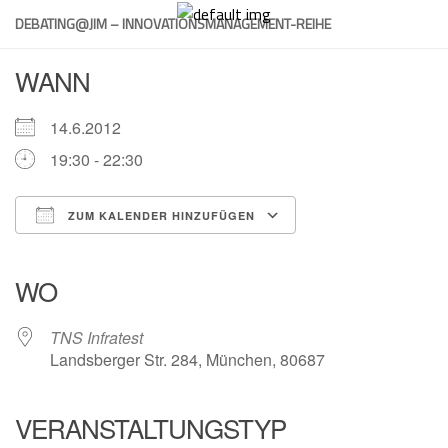
Skip
DEBATING@JIM – INNOVATIONSMANAGEMENT-REIHE
to
content
WANN
14.6.2012
19:30 - 22:30
ZUM KALENDER HINZUFÜGEN
ICS herunterladen
Google Kalender
iCalendar
Office 365
Outlook Live
WO
TNS Infratest
Landsberger Str. 284, München, 80687
VERANSTALTUNGSTYP