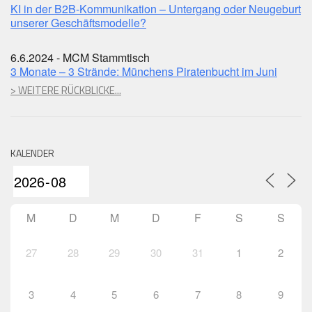
KI in der B2B-Kommunikation – Untergang oder Neugeburt
unserer Geschäftsmodelle?
6.6.2024 - MCM Stammtisch
3 Monate – 3 Strände: Münchens Piratenbucht im Juni
> WEITERE RÜCKBLICKE...
KALENDER
M
D
M
D
F
S
S
27
28
29
30
31
1
2
3
4
5
6
7
8
9