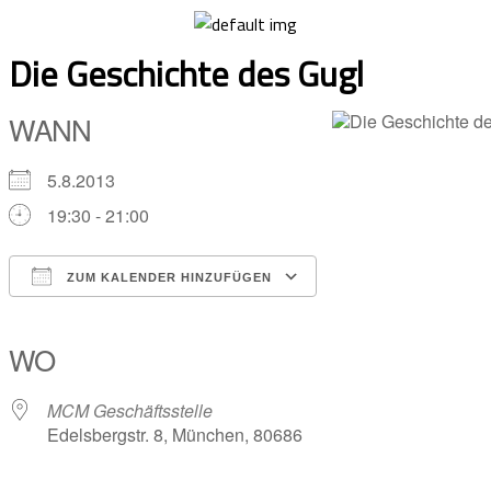
Skip
to
Die Geschichte des Gugl
content
WANN
5.8.2013
19:30 - 21:00
ZUM KALENDER HINZUFÜGEN
ICS herunterladen
Google Kalender
iCalendar
Office 365
Outlook Live
WO
MCM Geschäftsstelle
Edelsbergstr. 8, München, 80686