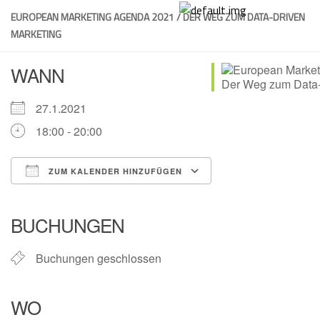
Skip
EUROPEAN MARKETING AGENDA 2021 / DER WEG ZUM DATA-DRIVEN
to
MARKETING
content
WANN
27.1.2021
18:00 - 20:00
ZUM KALENDER HINZUFÜGEN
ICS herunterladen
Google Kalender
iCalendar
Office 365
Outlook Live
BUCHUNGEN
Buchungen geschlossen
WO