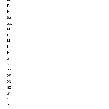
Do.
Fr.
Sa.
So.
M
D
M
D
F
S
S
27
28
29
30
31
1
2