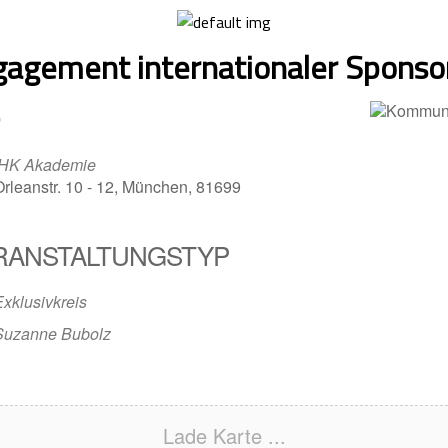
gagement internationaler Sponso
IHK Akademie
Orleanstr. 10 - 12, München, 81699
RANSTALTUNGSTYP
Exklusivkreis
Suzanne Bubolz
Lade Karte ...