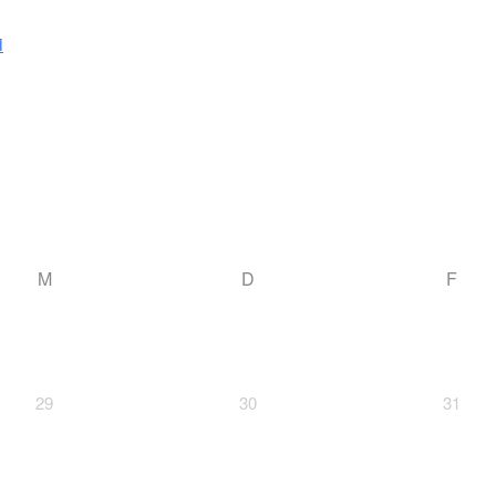
i
M
D
F
29
30
31