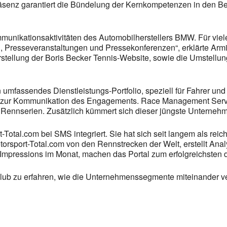
tpräsenz garantiert die Bündelung der Kernkompetenzen in den
unikationsaktivitäten des Automobilherstellers BMW. Für viel
, Presseveranstaltungen und Pressekonferenzen“, erklärte A
ellung der Boris Becker Tennis-Website, sowie die Umstellung
mfassendes Dienstleistungs-Portfolio, speziell für Fahrer und
zur Kommunikation des Engagements. Race Management Services
 Rennserien. Zusätzlich kümmert sich dieser jüngste Unterne
t-Total.com bei SMS integriert. Sie hat sich seit langem als rei
orsport-Total.com von den Rennstrecken der Welt, erstellt Ana
ge-Impressions im Monat, machen das Portal zum erfolgreichsten 
ub zu erfahren, wie die Unternehmenssegmente miteinander verz