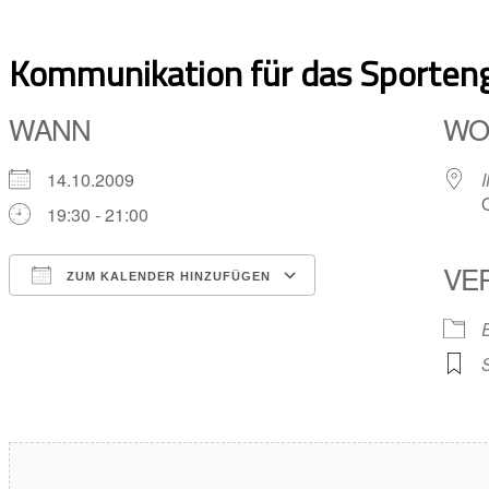
Skip
to
Kommunikation für das Sporten
content
WANN
WO
14.10.2009
19:30 - 21:00
VE
ZUM KALENDER HINZUFÜGEN
ICS herunterladen
Google Kalender
iCalendar
Office 365
Outlook Live