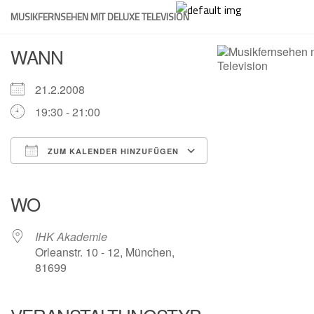
Skip
MUSIKFERNSEHEN MIT DELUXE TELEVISION
to
content
WANN
21.2.2008
19:30 - 21:00
ZUM KALENDER HINZUFÜGEN
ICS herunterladen
Google Kalender
iCalendar
Office 365
Outlook Live
WO
IHK Akademie
Orleanstr. 10 - 12, München,
81699