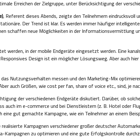
optimale Erreichen der Zielgruppe, unter Berücksichtigung der ver
e)
, Referent dieses Abends, zeigte den Teilnehmern eindrucksvoll u
tationäre. Der Trend ist klar. Es werden immer häufiger intelligen
men schaffen neue Möglichkeiten in der Informationsvermittlung 
tet werden, in der mobile Endgeräte eingesetzt werden. Eine kanals
. Responsives Design ist ein möglicher Lösungsweg. Aber auch hier
 das Nutzungsverhalten messen und den Marketing-Mix optimieren. 
ber auch Größen, wie cost per fan, share of voice etc., sind, je 
chtigung der verschiedenen Endgeräte diskutiert. Darüber, ob solc
ass auch im e-commerce und bei Dienstleistern (z. B. Hotel oder Flug
ch eine gut gemachte Kampagne, wie ein Teilnehmer an einem Beispi
igte realisierte Kampagnen verschiedener großer deutscher Automark
ia-Kampagnen zu optimieren und eine gute Erfolgskontrolle durchz