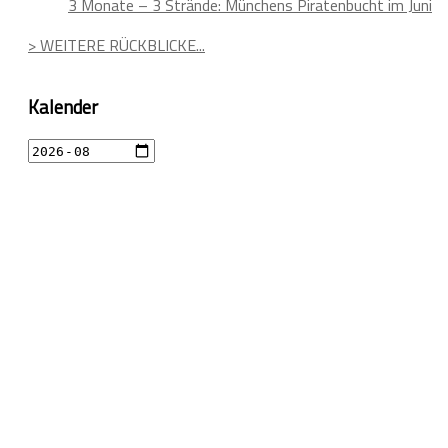
3 Monate – 3 Strände: Münchens Piratenbucht im Juni
> WEITERE RÜCKBLICKE...
Kalender