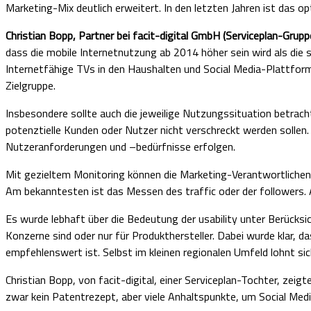
Marketing-Mix deutlich erweitert. In den letzten Jahren ist das 
Christian Bopp, Partner bei facit-digital GmbH (Serviceplan-Grupp
dass die mobile Internetnutzung ab 2014 höher sein wird als die s
Internetfähige TVs in den Haushalten und Social Media-Plattfor
Zielgruppe.
Insbesondere sollte auch die jeweilige Nutzungssituation betrach
potenztielle Kunden oder Nutzer nicht verschreckt werden sollen
Nutzeranforderungen und –bedürfnisse erfolgen.
Mit gezieltem Monitoring können die Marketing-Verantwortlichen
Am bekanntesten ist das Messen des traffic oder der followers. A
Es wurde lebhaft über die Bedeutung der usability unter Berücksi
Konzerne sind oder nur für Produkthersteller. Dabei wurde klar, d
empfehlenswert ist. Selbst im kleinen regionalen Umfeld lohnt si
Christian Bopp, von facit-digital, einer Serviceplan-Tochter, ze
zwar kein Patentrezept, aber viele Anhaltspunkte, um Social Med