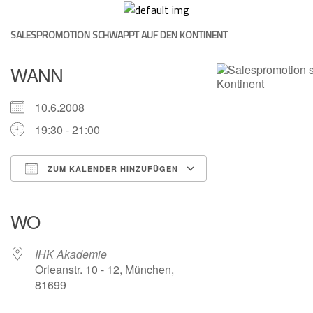
Skip
to
SALESPROMOTION SCHWAPPT AUF DEN KONTINENT
content
WANN
10.6.2008
19:30 - 21:00
ZUM KALENDER HINZUFÜGEN
ICS herunterladen
Google Kalender
iCalendar
Office 365
Outlook Live
WO
IHK Akademie
Orleanstr. 10 - 12, München,
81699