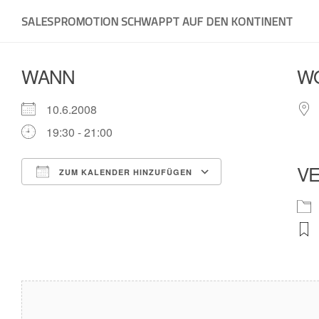
Skip
SALESPROMOTION SCHWAPPT AUF DEN KONTINENT
to
content
WANN
W
10.6.2008
19:30 - 21:00
V
ZUM KALENDER HINZUFÜGEN
ICS herunterladen
Google Kalender
iCalendar
Office 365
Outlook Live