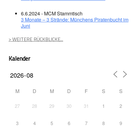
6.6.2024 - MCM Stammtisch
3 Monate – 3 Strände: Münchens Piratenbucht im
Juni
> WEITERE RÜCKBLICKE...
Kalender
M
D
M
D
F
S
S
27
28
29
30
31
1
2
3
4
5
6
7
8
9