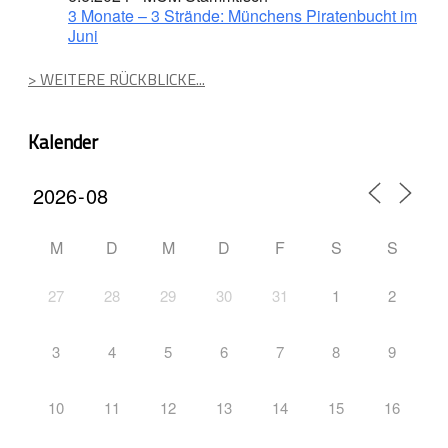
3 Monate – 3 Strände: Münchens Piratenbucht im
Juni
> WEITERE RÜCKBLICKE...
Kalender
M
D
M
D
F
S
S
27
28
29
30
31
1
2
3
4
5
6
7
8
9
10
11
12
13
14
15
16