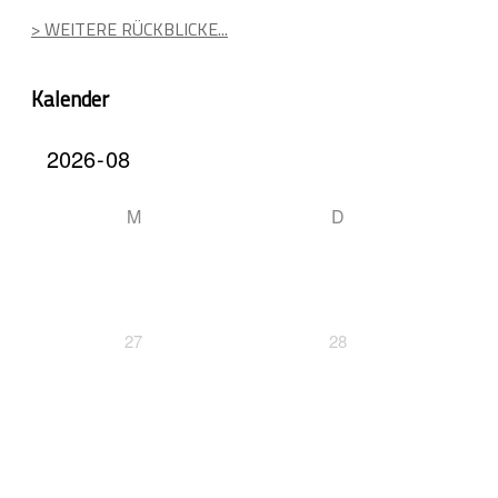
> WEITERE RÜCKBLICKE...
Kalender
M
D
27
28