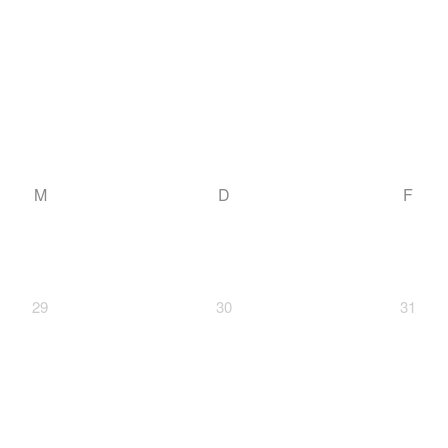
M
D
F
29
30
31