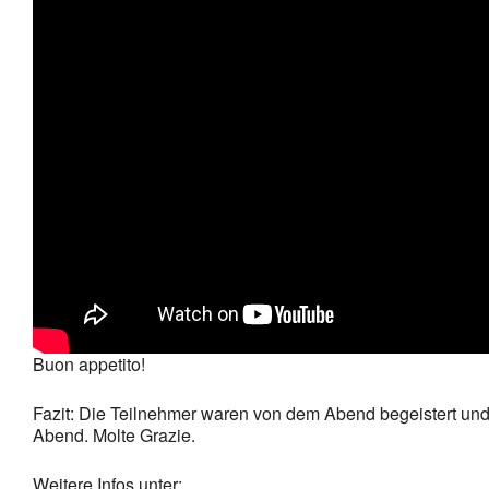
Buon appetito!
Fazit: Die Teilnehmer waren von dem Abend begeistert und 
Abend. Molte Grazie.
Weitere Infos unter: