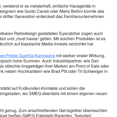
verstand er es meisterhaft, einfache Hausgeräte in
esignern wie Guido Canali oder Mario Bellini konnte das
in dritter Generation entwickelt das Familienunternehmen
elbaren Retrodesign gestalteten Eyecatcher zogen auch
bol und „must haves“ gelten. Mit solchen Produkten ist es
zlich auf klassische Media-Invests verzichtet hat.
er-Fridge Guerilla-Kampagne
mit starker viraler Wirkung.
 utopisch hohe Summen. Auch Industriepartner, wie San
als stilechte Imageträger ihrer Marken am Point of Sale oder
k neben Hochkarätern wie Brad Pitt oder Til Schweiger in
stärkt auf Endkunden-Kontakte und sollen die
ung eingeladen, wo SMEG ebenfalls mit einem eigenen neuen
icht genug. Zum anschließenden Get-together überraschten
 Grad heißen SMEG Edelstahl-Backofen. Testurteil: