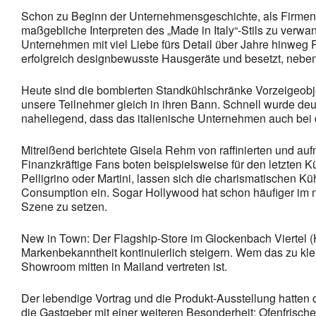
Schon zu Beginn der Unternehmensgeschichte, als Firmengrü
maßgebliche Interpreten des „Made in Italy“-Stils zu verw
Unternehmen mit viel Liebe fürs Detail über Jahre hinweg P
erfolgreich designbewusste Hausgeräte und besetzt, neb
Heute sind die bombierten Standkühlschränke Vorzeigeobj
unsere Teilnehmer gleich in ihren Bann. Schnell wurde deut
naheliegend, dass das italienische Unternehmen auch bei 
Mitreißend berichtete Gisela Rehm von raffinierten und 
Finanzkräftige Fans boten beispielsweise für den letzten 
Pelligrino oder Martini, lassen sich die charismatischen Kü
Consumption ein. Sogar Hollywood hat schon häufiger im n
Szene zu setzen.
New in Town: Der Flagship-Store im Glockenbach Viertel (
Markenbekanntheit kontinuierlich steigern. Wem das zu kle
Showroom mitten in Mailand vertreten ist.
Der lebendige Vortrag und die Produkt-Ausstellung hatten
die Gastgeber mit einer weiteren Besonderheit: Ofenfrisch