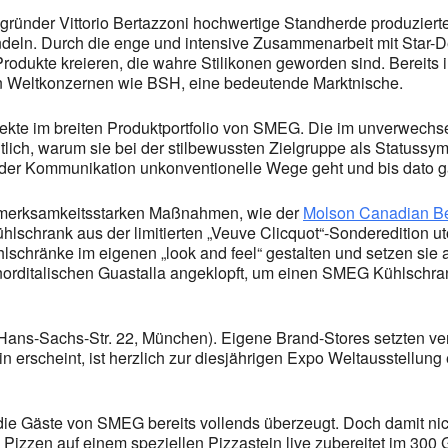
nder Vittorio Bertazzoni hochwertige Standherde produzierte, 
andeln. Durch die enge und intensive Zusammenarbeit mit Star-D
rodukte kreieren, die wahre Stilikonen geworden sind. Bereits 
en Weltkonzernen wie BSH, eine bedeutende Marktnische.
ekte im breiten Produktportfolio von SMEG. Die im unverwechs
lich, warum sie bei der stilbewussten Zielgruppe als Statussym
der Kommunikation unkonventionelle Wege geht und bis dato gän
aufmerksamkeitsstarken Maßnahmen, wie der
Molson Canadian Be
Kühlschrank aus der limitierten „Veuve Clicquot“-Sonderedition
hlschränke im eigenen „look and feel“ gestalten und setzen sie 
orditalischen Guastalla angeklopft, um einen SMEG Kühlschran
Hans-Sachs-Str. 22, München). Eigene Brand-Stores setzten ver
in erscheint, ist herzlich zur diesjährigen Expo Weltausstell
 die Gäste von SMEG bereits vollends überzeugt. Doch damit n
e Pizzen auf einem speziellen Pizzastein live zubereitet im 300