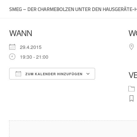
Skip
SMEG – DER CHARMEBOLZEN UNTER DEN HAUSGERÄTE-
to
content
WANN
W
29.4.2015
19:30 - 21:00
V
ZUM KALENDER HINZUFÜGEN
ICS herunterladen
Google Kalender
iCalendar
Office 365
Outlook Live