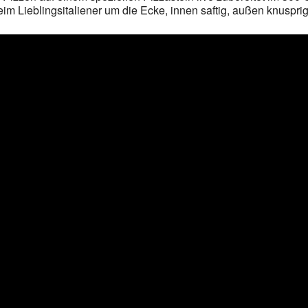
m Lieblingsitaliener um die Ecke, innen saftig, außen knusprig