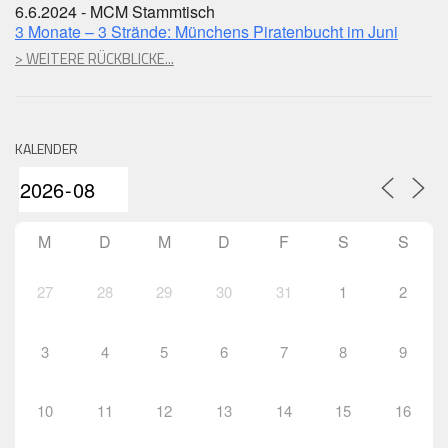
6.6.2024 - MCM Stammtisch
3 Monate – 3 Strände: Münchens Piratenbucht im Juni
> WEITERE RÜCKBLICKE...
KALENDER
M
D
M
D
F
S
S
27
28
29
30
31
1
2
3
4
5
6
7
8
9
10
11
12
13
14
15
16