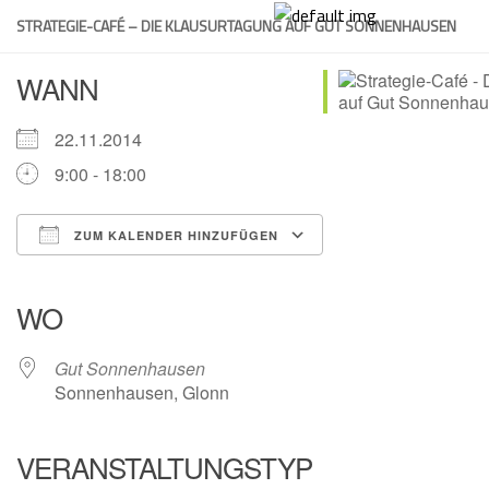
Skip
STRATEGIE-CAFÉ – DIE KLAUSURTAGUNG AUF GUT SONNENHAUSEN
to
content
WANN
22.11.2014
9:00 - 18:00
ZUM KALENDER HINZUFÜGEN
ICS herunterladen
Google Kalender
iCalendar
Office 365
Outlook Live
WO
Gut Sonnenhausen
Sonnenhausen, Glonn
VERANSTALTUNGSTYP