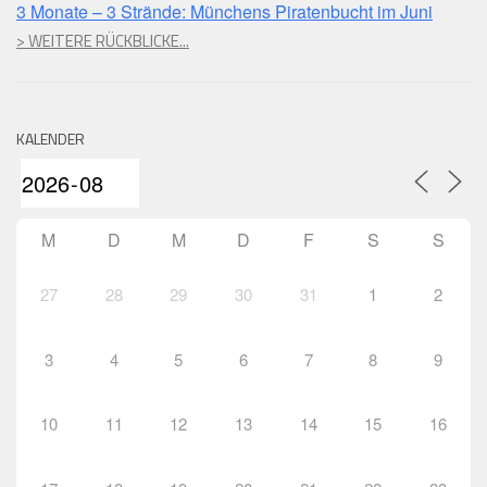
3 Monate – 3 Strände: Münchens Piratenbucht im Juni
> WEITERE RÜCKBLICKE...
KALENDER
M
D
M
D
F
S
S
27
28
29
30
31
1
2
3
4
5
6
7
8
9
10
11
12
13
14
15
16