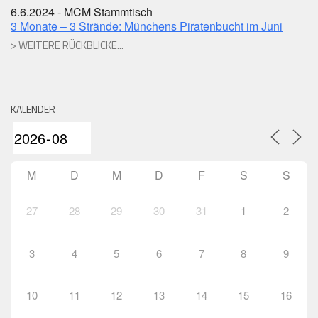
6.6.2024 - MCM Stammtisch
3 Monate – 3 Strände: Münchens Piratenbucht im Juni
> WEITERE RÜCKBLICKE...
KALENDER
M
D
M
D
F
S
S
27
28
29
30
31
1
2
3
4
5
6
7
8
9
10
11
12
13
14
15
16