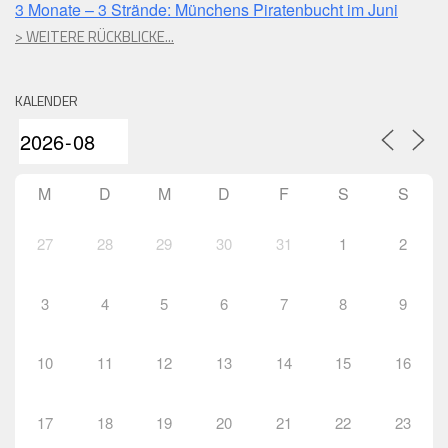
3 Monate – 3 Strände: Münchens Piratenbucht im Juni
> WEITERE RÜCKBLICKE...
KALENDER
M
D
M
D
F
S
S
27
28
29
30
31
1
2
3
4
5
6
7
8
9
10
11
12
13
14
15
16
17
18
19
20
21
22
23