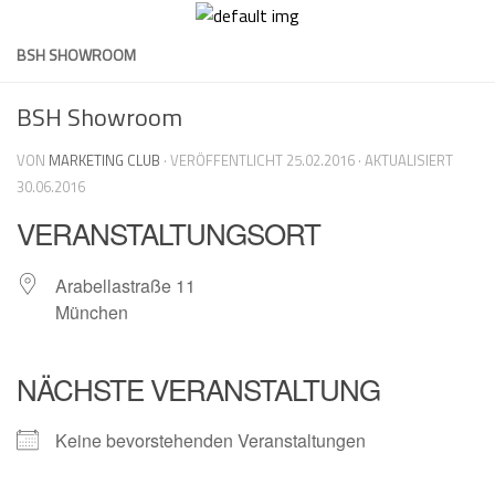
Skip
to
BSH SHOWROOM
content
BSH Showroom
VON
MARKETING CLUB
· VERÖFFENTLICHT
25.02.2016
· AKTUALISIERT
30.06.2016
VERANSTALTUNGSORT
Arabellastraße 11
München
NÄCHSTE VERANSTALTUNG
Keine bevorstehenden Veranstaltungen