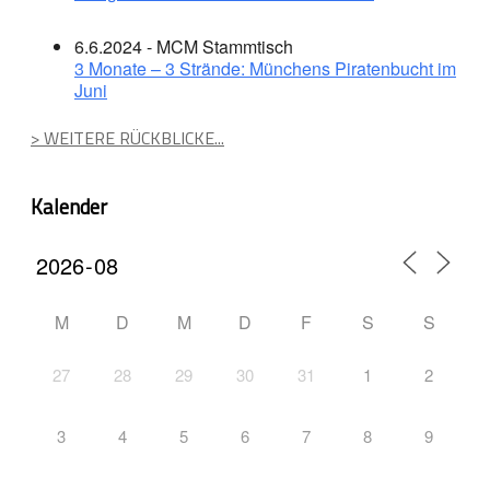
6.6.2024 - MCM Stammtisch
3 Monate – 3 Strände: Münchens Piratenbucht im
Juni
> WEITERE RÜCKBLICKE...
Kalender
M
D
M
D
F
S
S
27
28
29
30
31
1
2
3
4
5
6
7
8
9