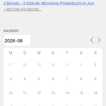
3 Monate – 3 Strände: Münchens Piratenbucht im Juni
> WEITERE RÜCKBLICKE...
KALENDER
M
D
M
D
F
S
S
27
28
29
30
31
1
2
3
4
5
6
7
8
9
10
11
12
13
14
15
16