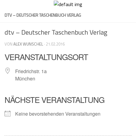
Skip
to
DTV – DEUTSCHER TASCHENBUCH VERLAG
content
dtv – Deutscher Taschenbuch Verlag
VON
ALEX WUNSCHEL
·
21.02.2016
VERANSTALTUNGSORT
Friedrichstr. 1a
München
NÄCHSTE VERANSTALTUNG
Keine bevorstehenden Veranstaltungen