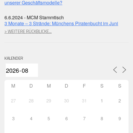
unserer Geschäftsmodelle?
6.6.2024 - MCM Stammtisch
3 Monate – 3 Strände: Münchens Piratenbucht im Juni
> WEITERE RÜCKBLICKE...
KALENDER
M
D
M
D
F
S
S
27
28
29
30
31
1
2
3
4
5
6
7
8
9