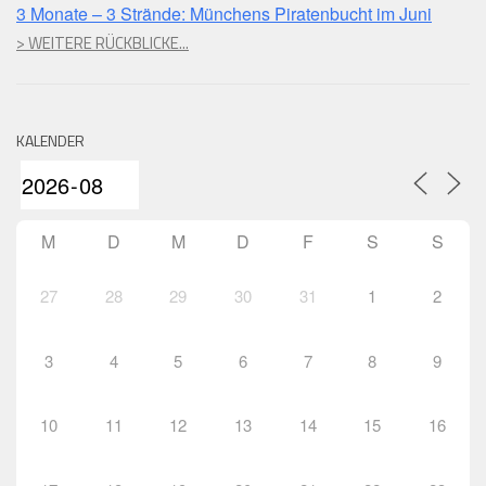
3 Monate – 3 Strände: Münchens Piratenbucht im Juni
> WEITERE RÜCKBLICKE...
KALENDER
M
D
M
D
F
S
S
27
28
29
30
31
1
2
3
4
5
6
7
8
9
10
11
12
13
14
15
16