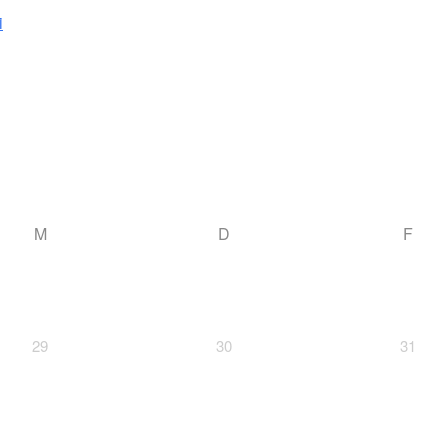
i
M
D
F
29
30
31