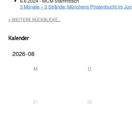
6.6.2024 - MCM Stammtisch
3 Monate – 3 Strände: Münchens Piratenbucht im Jun
> WEITERE RÜCKBLICKE...
Kalender
M
D
27
28