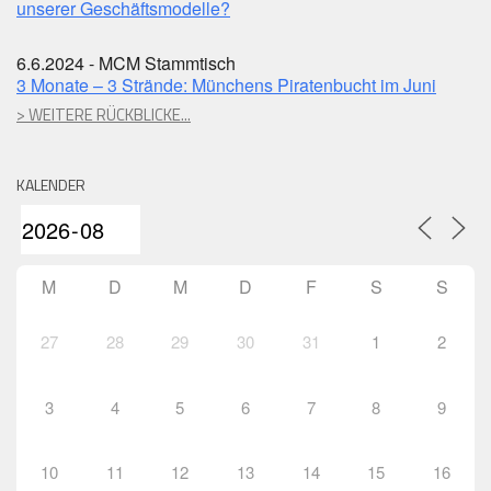
unserer Geschäftsmodelle?
6.6.2024 - MCM Stammtisch
3 Monate – 3 Strände: Münchens Piratenbucht im Juni
> WEITERE RÜCKBLICKE...
KALENDER
M
D
M
D
F
S
S
27
28
29
30
31
1
2
3
4
5
6
7
8
9
10
11
12
13
14
15
16