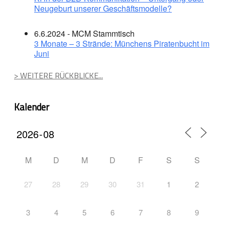
Neugeburt unserer Geschäftsmodelle?
6.6.2024 - MCM Stammtisch
3 Monate – 3 Strände: Münchens Piratenbucht im
Juni
> WEITERE RÜCKBLICKE...
Kalender
M
D
M
D
F
S
S
27
28
29
30
31
1
2
3
4
5
6
7
8
9