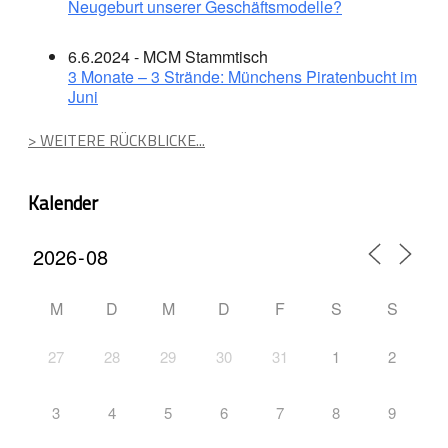
Neugeburt unserer Geschäftsmodelle?
6.6.2024 - MCM Stammtisch
3 Monate – 3 Strände: Münchens Piratenbucht im
Juni
> WEITERE RÜCKBLICKE...
Kalender
M
D
M
D
F
S
S
27
28
29
30
31
1
2
3
4
5
6
7
8
9