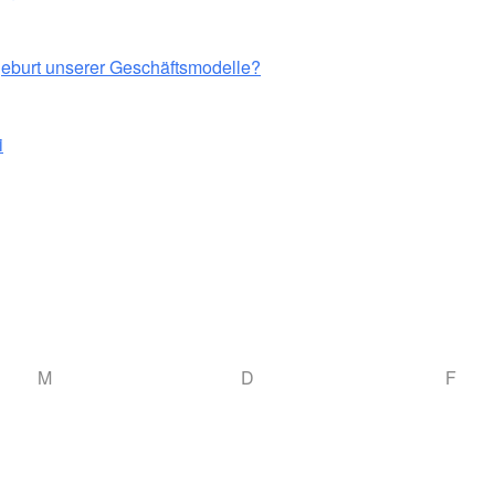
eburt unserer Geschäftsmodelle?
i
M
D
F