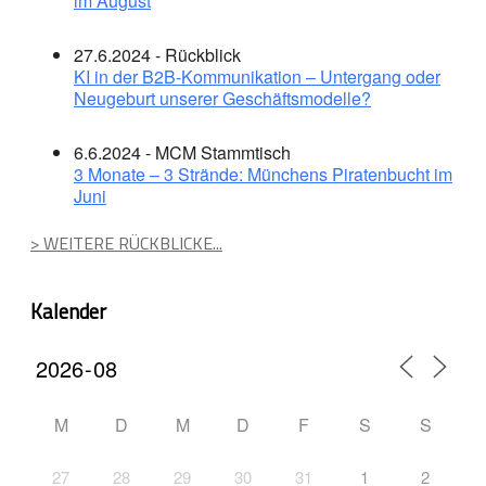
im August
27.6.2024 - Rückblick
KI in der B2B-Kommunikation – Untergang oder
Neugeburt unserer Geschäftsmodelle?
6.6.2024 - MCM Stammtisch
3 Monate – 3 Strände: Münchens Piratenbucht im
Juni
> WEITERE RÜCKBLICKE...
Kalender
M
D
M
D
F
S
S
27
28
29
30
31
1
2