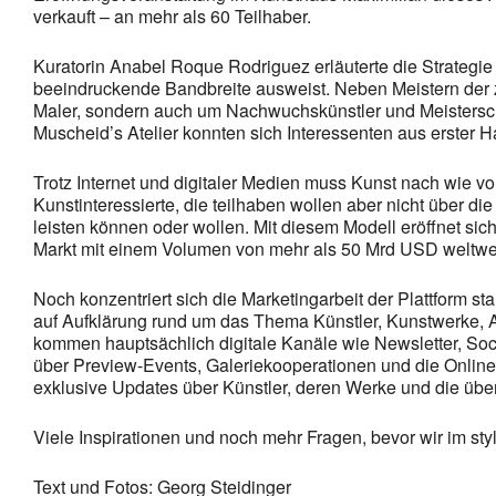
verkauft – an mehr als 60 Teilhaber.
Kuratorin Anabel Roque Rodriguez erläuterte die Strategi
beeindruckende Bandbreite ausweist. Neben Meistern der ze
Maler, sondern auch um Nachwuchskünstler und Meisterschü
Muscheid’s Atelier konnten sich Interessenten aus erster
Trotz Internet und digitaler Medien muss Kunst nach wie v
Kunstinteressierte, die teilhaben wollen aber nicht über di
leisten können oder wollen. Mit diesem Modell eröffnet si
Markt mit einem Volumen von mehr als 50 Mrd USD weltweit
Noch konzentriert sich die Marketingarbeit der Plattform s
auf Aufklärung rund um das Thema Künstler, Kunstwerke,
kommen hauptsächlich digitale Kanäle wie Newsletter, Socia
über Preview-Events, Galeriekooperationen und die Online-
exklusive Updates über Künstler, deren Werke und die übe
Viele Inspirationen und noch mehr Fragen, bevor wir im s
Text und Fotos: Georg Steidinger