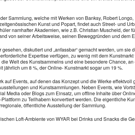
e der Sammlung, welche mit Werken von Banksy, Robert Longo, 
itgenössischen Kunst und Popart, findet auch Street- und Urban
ler namhafter Akademien, wie z.B. Christian Muscheid, der fü
 Hand von seiner Arbeitsweise, seinen Beweggründen und dem E
or gesehen, diskutiert und „anfassbar“ gemacht werden, um sie
e erforderliche Expertise verfügen, zu wenig mit dem Kunstmarkt
ch die Welt des Kunstsammelns und eine besondere Chance, an d
 jährlich um 8 %, der Online- Kunstmarkt sogar um 19 %.
tark auf Events, auf denen das Konzept und die Werke effektvol
 Ausstellungen und Kunstsammlungen. Neben Events, wie Vortr
l Media oder Blogs zum Einsatz, um offline Inhalte über Online
Plattform zu Teilhabern konvertiert werden. Die eigentliche Ku
rregionale, öffentliche Ausstellung der Sammlung.
tylischen Loft-Ambiente von WYAR bei Drinks und Snacks die Ge