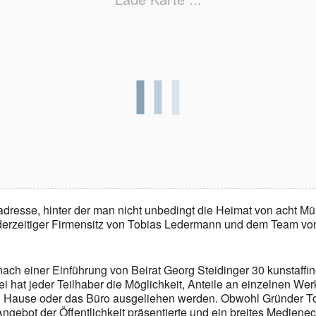
dresse, hinter der man nicht unbedingt die Heimat von acht M
, derzeitiger Firmensitz von Tobias Ledermann und dem Team vo
ch einer Einführung von Beirat Georg Steidinger 30 kunstaffine 
at jeder Teilhaber die Möglichkeit, Anteile an einzelnen Wer
u Hause oder das Büro ausgeliehen werden. Obwohl Gründer To
gebot der Öffentlichkeit präsentierte und ein breites Medienec