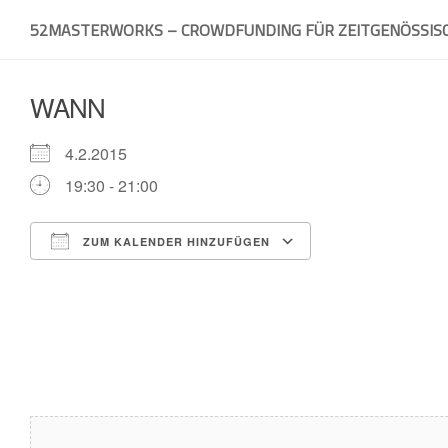
Skip
52MASTERWORKS – CROWDFUNDING FÜR ZEITGENÖSSIS
to
content
WANN
4.2.2015
19:30 - 21:00
ZUM KALENDER HINZUFÜGEN
ICS herunterladen
Google Kalender
iCalendar
Office 365
Outlook Live