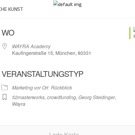
CHE KUNST
WO
WAYRA Academy
Kaufingerstraße 15, München, 80331
VERANSTALTUNGSTYP
Marketing vor Ort
Rückblick
52masterworks
,
crowdfunding
,
Georg Steidinger
,
Wayra
Lade Karte ...