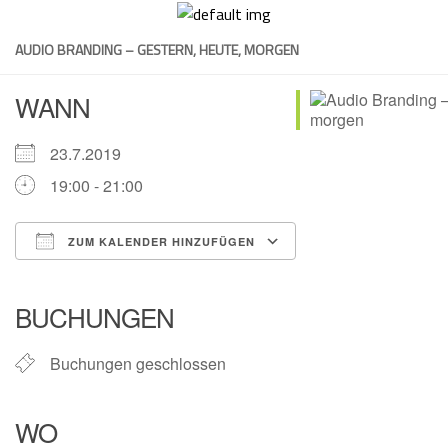
Skip
to
AUDIO BRANDING – GESTERN, HEUTE, MORGEN
content
WANN
23.7.2019
19:00 - 21:00
ZUM KALENDER HINZUFÜGEN
ICS herunterladen
Google Kalender
iCalendar
Office 365
Outlook Live
BUCHUNGEN
Buchungen geschlossen
WO