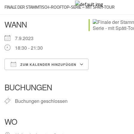
Skip
FINALE DER STAMMTISCH-ROOFTOP-SERIE – MIT SPÄTI-TOUR
to
content
WANN
7.9.2023
18:30 - 21:30
ZUM KALENDER HINZUFÜGEN
ICS herunterladen
Google Kalender
iCalendar
Office 365
Outlook Live
BUCHUNGEN
Buchungen geschlossen
WO