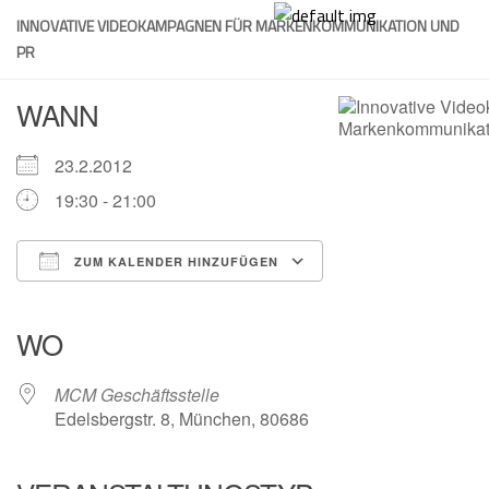
Skip
INNOVATIVE VIDEOKAMPAGNEN FÜR MARKENKOMMUNIKATION UND
to
PR
content
WANN
23.2.2012
19:30 - 21:00
ZUM KALENDER HINZUFÜGEN
ICS herunterladen
Google Kalender
iCalendar
Office 365
Outlook Live
WO
MCM Geschäftsstelle
Edelsbergstr. 8, München, 80686