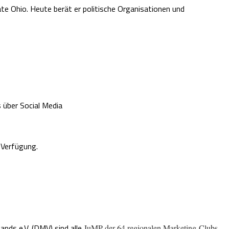
 Ohio. Heute berät er politische Organisationen und
über Social Media
 Verfügung.
nds e.V. (DMV) sind alle
JuMP der 64 regionalen Marketing-Clubs