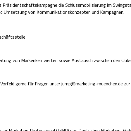
Präsidentschaftskampagne die Schlussmobilisierung im Swingstate
 und Umsetzung von Kommunikationskonzepten und Kampagnen.
chäftsstelle
tung von Markenkernwerten sowie Austausch zwischen den Clubs 
im Vorfeld gerne für Fragen unter jump@marketing-muenchen.de zur
nior Marketing Professional (JuMP) des Deutschen Marketing-Verba