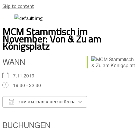
Skip to content
MCM Stammtisch im
November: Von & Zu am
Königsplatz
WANN
7.11.2019
19:30 - 22:30
ZUM KALENDER HINZUFÜGEN
ICS herunterladen
Google Kalender
iCalendar
Office 365
Outlook Live
BUCHUNGEN