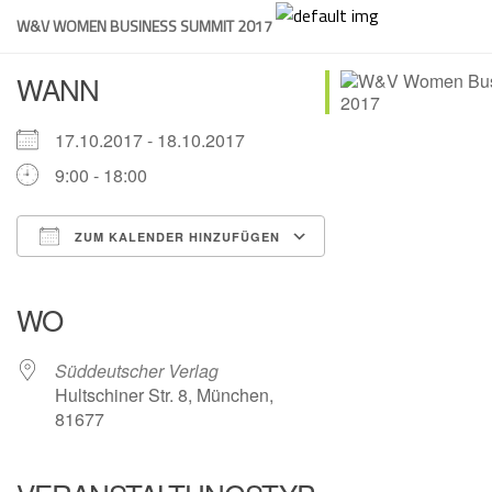
Skip
W&V WOMEN BUSINESS SUMMIT 2017
to
content
WANN
17.10.2017 - 18.10.2017
9:00 - 18:00
ZUM KALENDER HINZUFÜGEN
ICS herunterladen
Google Kalender
iCalendar
Office 365
Outlook Live
WO
Süddeutscher Verlag
Hultschiner Str. 8, München,
81677