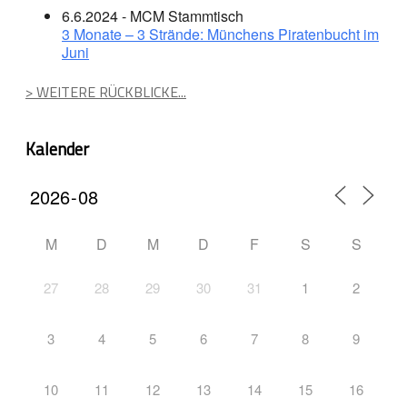
6.6.2024 - MCM Stammtisch
3 Monate – 3 Strände: Münchens Piratenbucht im
Juni
> WEITERE RÜCKBLICKE...
Kalender
M
D
M
D
F
S
S
27
28
29
30
31
1
2
3
4
5
6
7
8
9
10
11
12
13
14
15
16