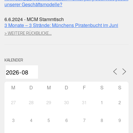
unserer Geschäftsmodelle?
6.6.2024 - MCM Stammtisch
3 Monate – 3 Strände: Münchens Piratenbucht im Juni
> WEITERE RÜCKBLICKE...
KALENDER
M
D
M
D
F
S
S
27
28
29
30
31
1
2
3
4
5
6
7
8
9