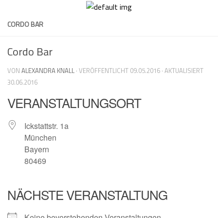
Skip
to
CORDO BAR
content
Cordo Bar
VON
ALEXANDRA KNALL
· VERÖFFENTLICHT
09.05.2016
· AKTUALISIERT
30.06.2016
VERANSTALTUNGSORT
Ickstattstr. 1a
München
Bayern
80469
NÄCHSTE VERANSTALTUNG
Keine bevorstehenden Veranstaltungen