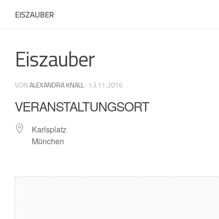
Skip
EISZAUBER
to
content
Eiszauber
VON
ALEXANDRA KNALL
·
13.11.2016
VERANSTALTUNGSORT
Karlsplatz
München