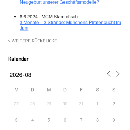
Neugeburt unserer Geschäftsmodelle?
6.6.2024 - MCM Stammtisch
3 Monate – 3 Strände: Münchens Piratenbucht im
Juni
> WEITERE RÜCKBLICKE...
Kalender
M
D
M
D
F
S
S
27
28
29
30
31
1
2
3
4
5
6
7
8
9